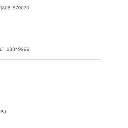
 01806-570070
0761-88849999
P.)