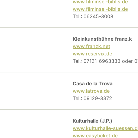
www.filminsel-biblis.de
www.filminsel-biblis.de
Tel.: 06245-3008
Kleinkunstbühne franz.k
www.franzk.net
www.reservix.de
Tel.: 07121-6963333 oder
Casa de la Trova
www.latrova.de
Tel.: 09129-3372
Kulturhalle (J.P.)
www.kulturhalle-suessen.d
www.easyticket.de