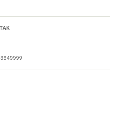
 TAK
-88849999