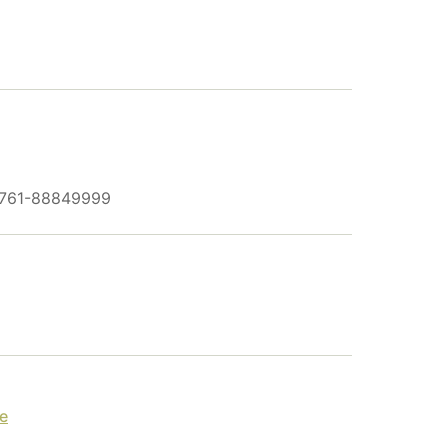
 0761-88849999
e