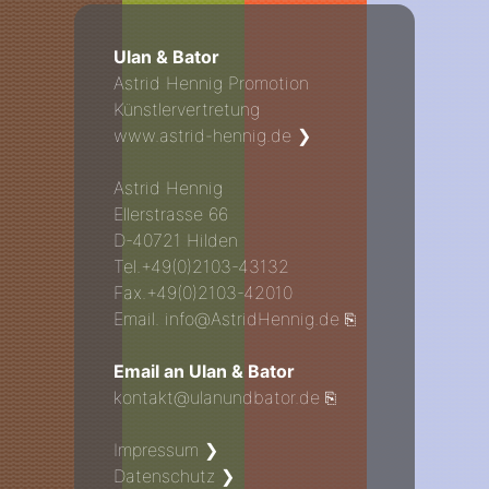
Ulan & Bator
Astrid Hennig Promotion
Künstlervertretung
www.astrid-hennig.de
Astrid Hennig
Ellerstrasse 66
D-40721 Hilden
Tel.
+49(0)2103-43132
Fax.
+49(0)2103-42010
Email.
Email an Ulan & Bator
Impressum
Datenschutz